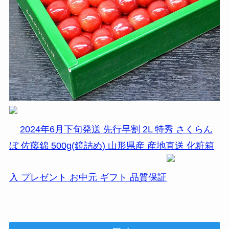
2024年6月下旬発送 先行早割 2L 特秀 さくらん
ぼ 佐藤錦 500g(鏡詰め) 山形県産 産地直送 化粧箱
入 プレゼント お中元 ギフト 品質保証