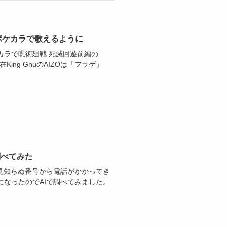
すぐポケカラで歌えるように
カラで呪術廻戦 死滅回遊前編の
King GnuのAIZOは「フラゲ」
で調べてみた
5という見知らぬ番号から電話がかかってき
なったのでAIで調べてみました。