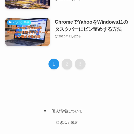
ChromeでYahooをWindows11の
パソコン関係
タスクバーにピン留めする方法
2025年11月25日
1
2
3
個人情報について
©
ぎふく米沢