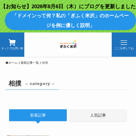
【お知らせ】2026年8月6日（木）にブログを更新しました
「ドメインって何？私の「ぎふく米沢」のホームペー
ジを例に優しく説明」
ネットでお買い物
ここを押してね
ホーム
最新記事一覧
相撲
相撲
– category –
新着記事
人気記事