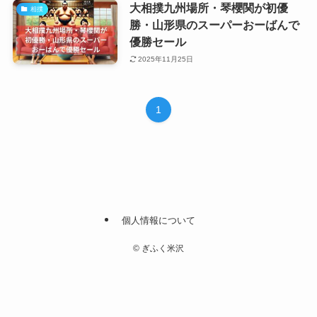
大相撲九州場所・琴櫻関が初優
相撲
勝・山形県のスーパーおーばんで
優勝セール
2025年11月25日
1
個人情報について
©
ぎふく米沢