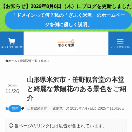
【お知らせ】2026年8月6日（木）にブログを更新しました
「ドメインって何？私の「ぎふく米沢」のホームペー
ジを例に優しく説明」
ネットでお買い物
ここを押してね
ホーム
最新記事一覧
観光
山形県米沢市・笹野観音堂の本堂
2025
と綺麗な紫陽花のある景色をご紹
11/26
介
2025年7月7日
2025年11月26日
観光
山形県米沢市
紫陽花
当ページのリンクには広告が含まれています。