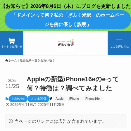
【お知らせ】2026年8月6日（木）にブログを更新しました
「ドメインって何？私の「ぎふく米沢」のホームペー
ジを例に優しく説明」
ネットでお買い物
ここを押してね
ホーム
最新記事一覧
お買い物
Appleの新型iPhone16eのeって
2025
11/25
何？特徴は？調べてみました
お買い物
スマホ関係
Apple
iPhone
iPhone16e
2025年4月1日
2025年11月25日
当ページのリンクには広告が含まれています。