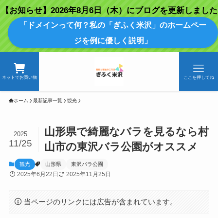
【お知らせ】2026年8月6日（木）にブログを更新しました
「ドメインって何？私の「ぎふく米沢」のホームペー
ジを例に優しく説明」
ネットでお買い物
ここを押してね
ホーム
最新記事一覧
観光
山形県で綺麗なバラを見るなら村
2025
11/25
山市の東沢バラ公園がオススメ
観光
山形県
東沢バラ公園
2025年6月22日
2025年11月25日
当ページのリンクには広告が含まれています。