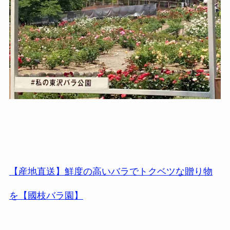
【産地直送】鮮度の高いバラでトクベツな贈り物
を【國枝バラ園】