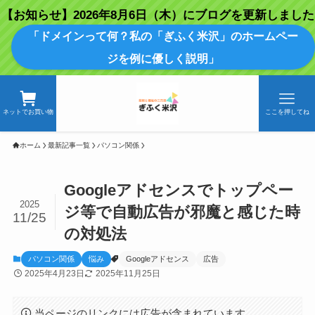
【お知らせ】2026年8月6日（木）にブログを更新しました
「ドメインって何？私の「ぎふく米沢」のホームペー
ジを例に優しく説明」
ネットでお買い物
ここを押してね
ホーム
最新記事一覧
パソコン関係
Googleアドセンスでトップペー
2025
ジ等で自動広告が邪魔と感じた時
11/25
の対処法
パソコン関係
悩み
Googleアドセンス
広告
2025年4月23日
2025年11月25日
当ページのリンクには広告が含まれています。