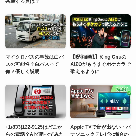
共通する点は？
マイクロバスの事故は白バ
【呪術廻戦】King Gnuの
スの可能性？白バスって
AIZOがもうすぐポケカラで
何？優しく説明
歌えるように
+1(833)122-9125はどこか
Apple TVで音が出ない・パ
らの電話？AIで調べてみた
ナソニックテレビの場合の