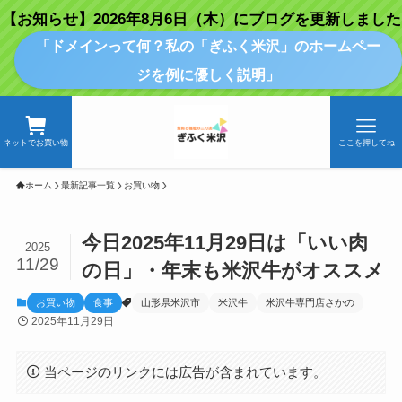
【お知らせ】2026年8月6日（木）にブログを更新しました
「ドメインって何？私の「ぎふく米沢」のホームペー
ジを例に優しく説明」
ネットでお買い物
ここを押してね
ホーム
最新記事一覧
お買い物
今日2025年11月29日は「いい肉
2025
11/29
の日」・年末も米沢牛がオススメ
お買い物
食事
山形県米沢市
米沢牛
米沢牛専門店さかの
2025年11月29日
当ページのリンクには広告が含まれています。