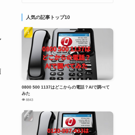
人気の記事トップ10
ル
頂
0800 500 1137はどこからの電話？AIで調べて
みた
8843