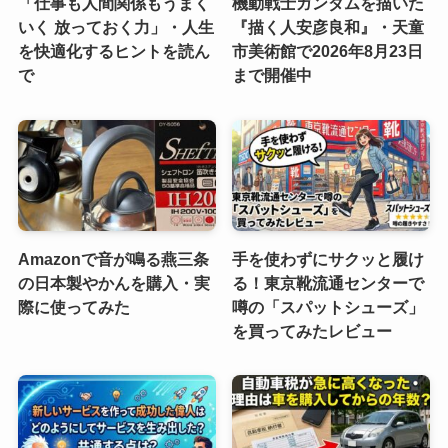
「仕事も人間関係もうまく
機動戦士ガンダムを描いた
いく 放っておく力」・人生
『描く人安彦良和』・天童
を快適化するヒントを読ん
市美術館で2026年8月23日
で
まで開催中
Amazonで音が鳴る燕三条
手を使わずにサクッと履け
の日本製やかんを購入・実
る！東京靴流通センターで
際に使ってみた
噂の「スパットシューズ」
を買ってみたレビュー