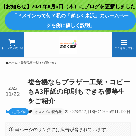
【お知らせ】2026年8月6日（木）にブログを更新しました
「ドメインって何？私の「ぎふく米沢」のホームペー
ジを例に優しく説明」
ネットでお買い物
ここを押してね
ホーム
最新記事一覧
お買い物
複合機ならブラザー工業・コピー
2025
もA3用紙の印刷もできる優等生
11/22
をご紹介
2023年12月18日
2025年11月22日
お買い物
オススメの複合機
当ページのリンクには広告が含まれています。