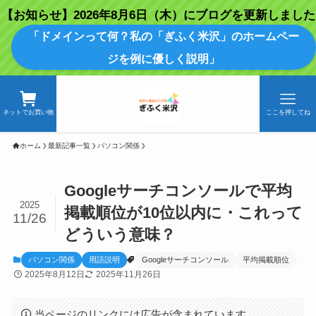
【お知らせ】2026年8月6日（木）にブログを更新しました
「ドメインって何？私の「ぎふく米沢」のホームペー
ジを例に優しく説明」
ネットでお買い物
ここを押してね
ホーム
最新記事一覧
パソコン関係
Googleサーチコンソールで平均
2025
掲載順位が10位以内に・これって
11/26
どういう意味？
パソコン関係
用語説明
Googleサーチコンソール
平均掲載順位
2025年8月12日
2025年11月26日
当ページのリンクには広告が含まれています。